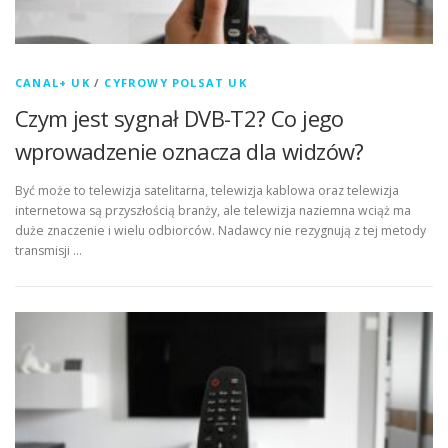
CANAL+ UK
/
CYFROWY POLSAT UK
Czym jest sygnał DVB-T2? Co jego
wprowadzenie oznacza dla widzów?
Być może to telewizja satelitarna, telewizja kablowa oraz telewizja
internetowa są przyszłością branży, ale telewizja naziemna wciąż ma
duże znaczenie i wielu odbiorców. Nadawcy nie rezygnują z tej metody
transmisji …