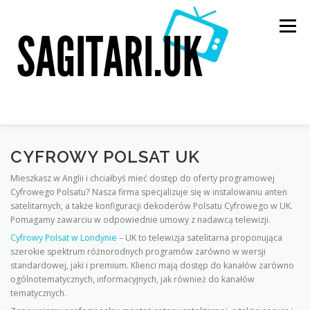
Przejdź
do
Menu
treści
STRONA GŁÓWNA
CYFROWY POLSAT W UK
CYFROWY POLSAT UK
Mieszkasz w Anglii i chciałbyś mieć dostęp do oferty programowej
Cyfrowego Polsatu? Nasza firma specjalizuje się w instalowaniu anten
CANAL+ W UK
TELEWIZJA NA KARTE UK
satelitarnych, a także konfiguracji dekoderów Polsatu Cyfrowego w UK.
Pomagamy zawarciu w odpowiednie umowy z nadawcą telewizji.
Cyfrowy Polsat w Londynie
– UK to telewizja satelitarna proponująca
szerokie spektrum różnorodnych programów zarówno w wersji
USTAWIENIE ANTENY SATELITARNEJ UK
standardowej, jaki i premium. Klienci mają dostęp do kanałów zarówno
ogólnotematycznych, informacyjnych, jak również do kanałów
tematycznych.