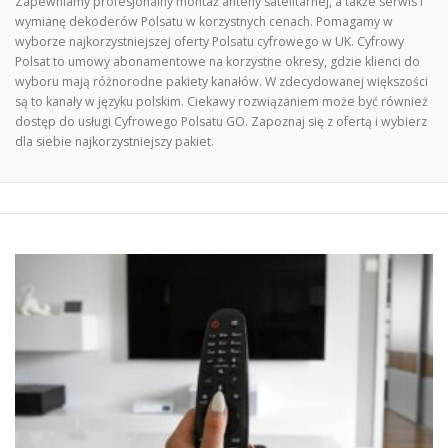
Zapewniamy profesjonalny montaż anteny satelitarnej, a także serwis i
wymianę dekoderów Polsatu w korzystnych cenach. Pomagamy w
wyborze najkorzystniejszej oferty Polsatu cyfrowego w UK. Cyfrowy
Polsat to umowy abonamentowe na korzystne okresy, gdzie klienci do
wyboru mają różnorodne pakiety kanałów. W zdecydowanej większości
są to kanały w języku polskim. Ciekawy rozwiązaniem może być również
dostęp do usługi Cyfrowego Polsatu GO. Zapoznaj się z ofertą i wybierz
dla siebie najkorzystniejszy pakiet.