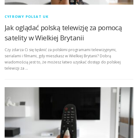
CYFROWY POLSAT UK
Jak oglądać polską telewizję za pomocą
satelity w Wielkiej Brytanii
Czy zdarza Ci się tęsknić za polskimi programami telewizyjnymi,
serialami i filmami, gdy mieszkasz w Wielkiej Brytanii? Dobrą
wiadomością jest to, że możesz łatwo uzyskać dostęp do polskiej
telewizji za …